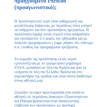
προηγούμενο επίπεδο
(προαγωνιστικό);
Η προπόνηση στο νερό είναι καθημερινή και
μεγαλύτερης διάρκειας, με περιόδους όπου μπορεί
να υπάρχουν και δύο προπονήσεις ημερησίως. Η
προπόνηση ξηράς( εκτός νερού) είναι απαραίτητη
για τουλάχιστον 2-3 φορές την εβδομάδα και με
ποικιλία προγραμμάτων ( yoga, pilates, trx, λάστιχα
κ.α. ) καθώς και προγράμματα τρεξίματος.
Το κομμάτι της προπόνησης εκτός νερού
εμπλουτίζεται με το εργομετρικό μηχάνημα
VASA, μοναδικό σε όλη την Κρήτη και από τα
ελάχιστα σε όλη την Ελλάδα. Βρίσκεται στο
γυμναστήριο της ομάδας και είναι πάντα διαθέσιμο
στους αθλητές μας.
Ξεκινάνε τα καμπ προετοιμασίας στα οποία οι
αθλητές σε περιόδους διακοπών (Χριστούγεννα
και Πάσχα) βρίσκονται στην αποκλειστική
επίβλεψη των προπονητών, με αυστηρό