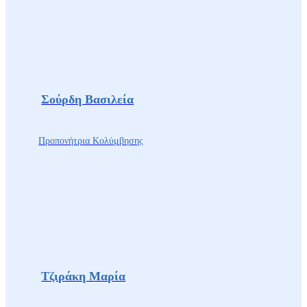
Σούρδη Βασιλεία
Προπονήτρια Κολύμβησης
Τζιράκη Μαρία